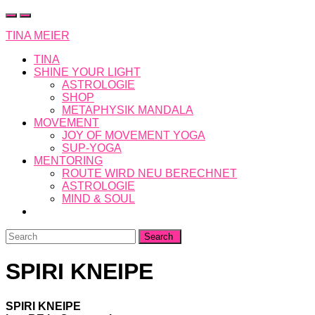
Skip
to
TINA MEIER
content
TINA
SHINE YOUR LIGHT
ASTROLOGIE
SHOP
METAPHYSIK MANDALA
MOVEMENT
JOY OF MOVEMENT YOGA
SUP-YOGA
MENTORING
ROUTE WIRD NEU BERECHNET
ASTROLOGIE
MIND & SOUL
Search
for:
SPIRI KNEIPE
SPIRI KNEIPE