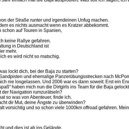
 von der Straße runter und irgendeinen Unfug machen.
i dem es nichts ausmacht wenn es Kratzer abbekommt.
ch schon auf Touren in Spanien,
ch keine Rallye gefahren.
altung in Deutschland ist
der mehr.
 ich es wird nicht so matschig.
s lockt dich, bei der Baja zu starten?
er Sandpisten und ehemalige Panzerübungsstrecken nach McPom
ch nie losgelassen. Und 2006 war es dann soweit: Erst ein Endu
spaß“ haben mich nun die Dirtgirls ins Team für die Baja gelockt
it der Navigation rumzurätseln?
at so was von Abenteuer, finde ich.
macht dir Mut, deine Ängste zu überwinden?
alt vorsichtig und so schon viele 1000km offroad gefahren. Mein 
t und dies ist ab ins Gelände.