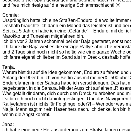
und freu mich riesig auf die heurige Schlammschlacht! 🙂
Connie:
Ursprünglich hatte ich eine Straßen-Enduro, die wollte immer
Deshalb brauchte ich dann ein Moped das leichter ist und be
Seit ca. 5 Jahren habe ich eine „Gelände“ – Enduro, mit der i
Marokko und Tunesien mitgefahren bin.
Ich bin vor 2 Jahren schonmal bei der Baja gestartet, sonst no
Ich fahre die Baja weil es die einzige Rallye-ähnliche Veranst
und 2 Tage sind noch nicht so heftig wie eine ganze Woche o
Ich fahre eigentlich lieber im Sand als im Dreck, deshalb hoffe
Tanja,
Warum bist du auf die Idee gekommen, Enduro zu fahren und wa
Anfang der 90er bin ich von Berlin aus mit meinerXT500 üb
Endurofahren in der Sahara habe ich verschlungen. Das hat mi
begeisterter, in die Sahara. Mit der Aussicht auf einen „Riesen
Was gefällt dir daran, dich durch den Dreck zu arbeiten und m
Da bin ich noch nicht dahintergestiegen. Und das Navigieren h
Rallyefahren ist nichts für Feiglinge, oder?! – Wer oder was 
Na ja, Mann sagt mir ein Hasenherz nach. Ich denke, ich bin h
wenn die Angst kommt.
Jana:
Ich habe eine neue Herausforderung zum Straße fahren gesuch