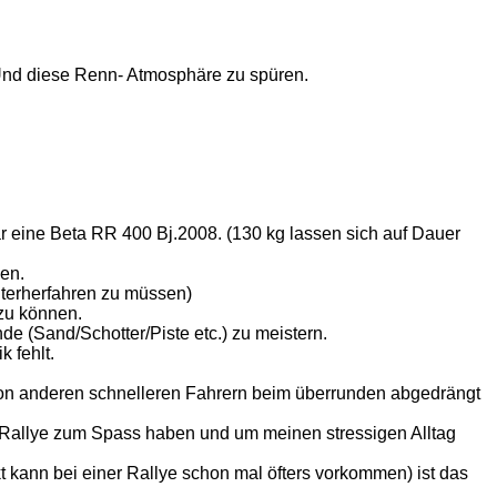
 Und diese Renn- Atmosphäre zu spüren.
r eine Beta RR 400 Bj.2008. (130 kg lassen sich auf Dauer
men.
nterherfahren zu müssen)
 zu können.
e (Sand/Schotter/Piste etc.) zu meistern.
 fehlt.
 von anderen schnelleren Fahrern beim überrunden abgedrängt
hre Rallye zum Spass haben und um meinen stressigen Alltag
t kann bei einer Rallye schon mal öfters vorkommen) ist das