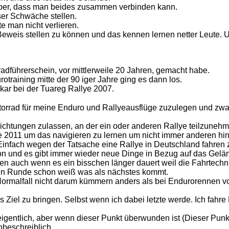
super, dass man beides zusammen verbinden kann.
ser Schwäche stellen.
e man nicht verlieren.
 Beweis stellen zu können und das kennen lernen netter Leute.
adführerschein, vor mittlerweile 20 Jahren, gemacht habe.
otraining mitte der 90 iger Jahre ging es dann los.
ar bei der Tuareg Rallye 2007.
otorrad für meine Enduro und Rallyeausflüge zuzulegen und zwa
lichtungen zulassen, an der ein oder anderen Rallye teilzuneh
e 2011 um das navigieren zu lernen um nicht immer anderen hi
 Einfach wegen der Tatsache eine Rallye in Deutschland fahren
on und es gibt immer wieder neue Dinge in Bezug auf das Geländ
den auch wenn es ein bisschen länger dauert weil die Fahrtechnik
sten Runde schon weiß was als nächstes kommt.
m Normalfall nicht darum kümmern anders als bei Endurorennen
ns Ziel zu bringen. Selbst wenn ich dabei letzte werde. Ich fa
eigentlich, aber wenn dieser Punkt überwunden ist (Dieser Punk
nbeschreiblich.