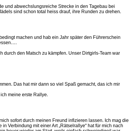
nde und abwechslungsreiche Strecke in den Tagebau bei
dels sind schon total heiss drauf, ihre Runden zu drehen.
unbedingt machen und hab ein Jahr später den Führerschein
sessen….
ch durch den Matsch zu kämpfen. Unser Dirtgirls-Team war
men. Das hat mir dann so viel Spaß gemacht, das ich mir
ich meine erste Rallye.
mich sofort durch meinen Freund infizieren lassen. Ich mag die
 Verbindung mit einer Art „Rätselrallye“ hat für mich nach
bin heuer wieder am Start, weils einfach schweindigeil war