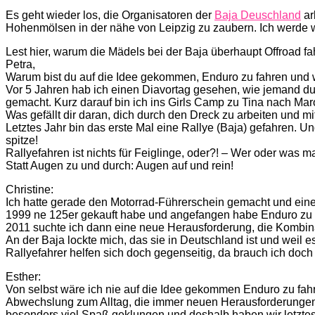
Es geht wieder los, die Organisatoren der
Baja Deuschland
ar
Hohenmölsen in der nähe von Leipzig zu zaubern. Ich werde wi
Lest hier, warum die Mädels bei der Baja überhaupt Offroad fa
Petra,
Warum bist du auf die Idee gekommen, Enduro zu fahren und wa
Vor 5 Jahren hab ich einen Diavortag gesehen, wie jemand du
gemacht. Kurz darauf bin ich ins Girls Camp zu Tina nach Ma
Was gefällt dir daran, dich durch den Dreck zu arbeiten und m
Letztes Jahr bin das erste Mal eine Rallye (Baja) gefahren. 
spitze!
Rallyefahren ist nichts für Feiglinge, oder?! – Wer oder was 
Statt Augen zu und durch: Augen auf und rein!
Christine:
Ich hatte gerade den Motorrad-Führerschein gemacht und ein
1999 ne 125er gekauft habe und angefangen habe Enduro zu 
2011 suchte ich dann eine neue Herausforderung, die Kombinat
An der Baja lockte mich, das sie in Deutschland ist und weil e
Rallyefahrer helfen sich doch gegenseitig, da brauch ich doch
Esther:
Von selbst wäre ich nie auf die Idee gekommen Enduro zu fahre
Abwechslung zum Alltag, die immer neuen Herausforderungen un
besonders viel Spaß geklungen und deshalb haben wir letztes J