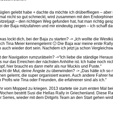
hüglen gelebt habe + dachte da möchte ich drüberfliegen – aber 
al nicht so gut schmeckt, wird zusammen mit den Endorphine
eljagt – den richtigen Weg gefunden hat, hat man richtig gespi
ei der Baja mitzufahren und mir eindeutig zeigen – ich schaff da
s lockt dich, bei der Baja zu starten? -> „Ich wollte die West
 Tina Meier kennengelernt 🙂 Die Baja war meine erste Rally, 
 auch wieder dort sein. Nachdem ich jetzt ja schon Vergleichsw
it der Navigation rumzurätseln? ->“Ich liebe die ständige Herau
es nur das Erreichen der nächsten Anhöhe ist. Ich habe noch nic
pf, hier braucht es dann mehr als nur Muckis und Puste.“
cht dir Mut, deine Ängste zu überwinden? -> „Das hätte ich so no
nen gelernt, die super organisiert waren. Auch andere Fahrer h
Profis wie Tina oder Freunden, die erfahrener sind als ich.“
ehr vom Mopped zu kriegen. 2013 startete sie zum ersten Mal bei 
Wochen bestritt Susi die Hellas Rally in Griechenland. Diese Ral
r Serres, wieder mit dem Dirtgirls Team an den Start gehen wird