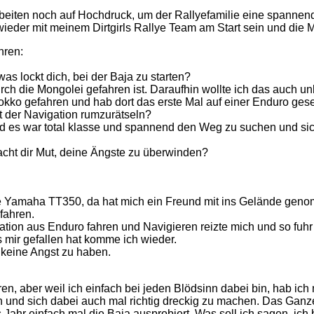
beiten noch auf Hochdruck, um der Rallyefamilie eine spanne
eder mit meinem Dirtgirls Rallye Team am Start sein und die Mä
hren:
s lockt dich, bei der Baja zu starten?
rch die Mongolei gefahren ist. Daraufhin wollte ich das auch 
rokko gefahren und hab dort das erste Mal auf einer Enduro ge
it der Navigation rumzurätseln?
Und es war total klasse und spannend den Weg zu suchen und si
macht dir Mut, deine Ängste zu überwinden?
e Yamaha TT350, da hat mich ein Freund mit ins Gelände genom
fahren.
ion aus Enduro fahren und Navigieren reizte mich und so fuhr 
s mir gefallen hat komme ich wieder.
 keine Angst zu haben.
n, aber weil ich einfach bei jeden Blödsinn dabei bin, hab ich 
d sich dabei auch mal richtig dreckig zu machen. Das Ganze in
ahr einfach mal die Baja ausprobiert. Was soll ich sagen, ich 