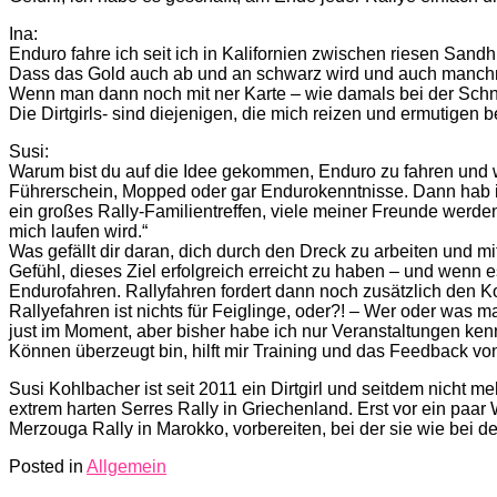
Ina:
Enduro fahre ich seit ich in Kalifornien zwischen riesen Sand
Dass das Gold auch ab und an schwarz wird und auch manchm
Wenn man dann noch mit ner Karte – wie damals bei der Schnitz
Die Dirtgirls- sind diejenigen, die mich reizen und ermutigen b
Susi:
Warum bist du auf die Idee gekommen, Enduro zu fahren und wa
Führerschein, Mopped oder gar Endurokenntnisse. Dann hab ich
ein großes Rally-Familientreffen, viele meiner Freunde werden
mich laufen wird.“
Was gefällt dir daran, dich durch den Dreck zu arbeiten und m
Gefühl, dieses Ziel erfolgreich erreicht zu haben – und wenn 
Endurofahren. Rallyfahren fordert dann noch zusätzlich den Ko
Rallyefahren ist nichts für Feiglinge, oder?! – Wer oder was ma
just im Moment, aber bisher habe ich nur Veranstaltungen ken
Können überzeugt bin, hilft mir Training und das Feedback von 
Susi Kohlbacher ist seit 2011 ein Dirtgirl und seitdem nicht m
extrem harten Serres Rally in Griechenland. Erst vor ein paar 
Merzouga Rally in Marokko, vorbereiten, bei der sie wie bei de
Posted in
Allgemein