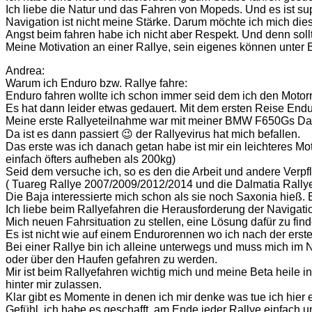
Ich liebe die Natur und das Fahren von Mopeds. Und es ist 
Navigation ist nicht meine Stärke. Darum möchte ich mich die
Angst beim fahren habe ich nicht aber Respekt. Und denn sollt
Meine Motivation an einer Rallye, sein eigenes können unter
Andrea:
Warum ich Enduro bzw. Rallye fahre:
Enduro fahren wollte ich schon immer seid dem ich den Motorr
Es hat dann leider etwas gedauert. Mit dem ersten Reise Endur
Meine erste Rallyeteilnahme war mit meiner BMW F650Gs Dak
Da ist es dann passiert 😉 der Rallyevirus hat mich befallen.
Das erste was ich danach getan habe ist mir ein leichteres M
einfach öfters aufheben als 200kg)
Seid dem versuche ich, so es den die Arbeit und andere Verpf
( Tuareg Rallye 2007/2009/2012/2014 und die Dalmatia Rally
Die Baja interessierte mich schon als sie noch Saxonia hieß.
Ich liebe beim Rallyefahren die Herausforderung der Navigati
Mich neuen Fahrsituation zu stellen, eine Lösung dafür zu fin
Es ist nicht wie auf einem Endurorennen wo ich nach der er
Bei einer Rallye bin ich alleine unterwegs und muss mich i
oder über den Haufen gefahren zu werden.
Mir ist beim Rallyefahren wichtig mich und meine Beta heile i
hinter mir zulassen.
Klar gibt es Momente in denen ich mir denke was tue ich hier 
Gefühl, ich habe es geschafft, am Ende jeder Rallye einfach u