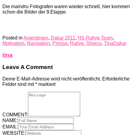
Die maindru Fotografen waren wieder schnell, hier kommen
schon die Bilder der 9.Etappe.
Posted in
Argentinien
,
Dakar 2011
,
HS Rallye Team
,
Motivation
,
Navigation
,
Presse
,
Rallye
,
Sherco
,
TinaDakar
tina
Leave A Comment
Deine E-Mail-Adresse wird nicht veröffentlicht.
Erforderliche
Felder sind mit
*
markiert
COMMENT:
NAME:
EMAIL:
WEBSITE: