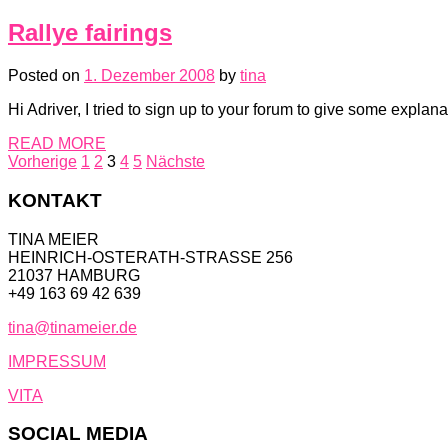
Rallye fairings
Posted on
1. Dezember 2008
by
tina
Hi Adriver, I tried to sign up to your forum to give some explan
READ MORE
Seitennummerierung
Vorherige
1
2
3
4
5
Nächste
der
KONTAKT
Beiträge
TINA MEIER
HEINRICH-OSTERATH-STRASSE 256
21037 HAMBURG
+49 163 69 42 639
tina@tinameier.de
IMPRESSUM
VITA
SOCIAL MEDIA