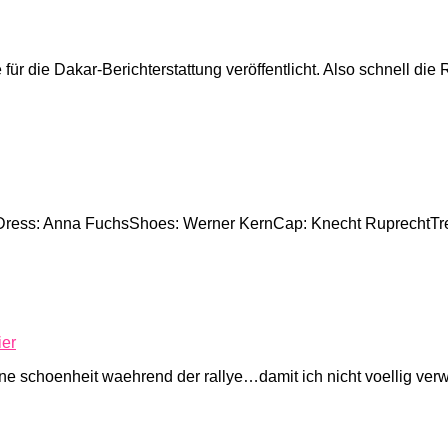
für die Dakar-Berichterstattung veröffentlicht. Also schnell d
Dress: Anna FuchsShoes: Werner KernCap: Knecht RuprechtTr
ier
e schoenheit waehrend der rallye…damit ich nicht voellig ver