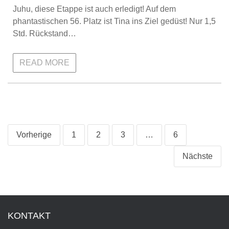
Juhu, diese Etappe ist auch erledigt! Auf dem
phantastischen 56. Platz ist Tina ins Ziel gedüst! Nur 1,5
Std. Rückstand…
READ MORE
Beitragsnavigation
Vorherige
1
2
3
…
6
Nächste
KONTAKT