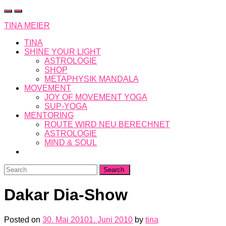
Skip
to
TINA MEIER
content
TINA
SHINE YOUR LIGHT
ASTROLOGIE
SHOP
METAPHYSIK MANDALA
MOVEMENT
JOY OF MOVEMENT YOGA
SUP-YOGA
MENTORING
ROUTE WIRD NEU BERECHNET
ASTROLOGIE
MIND & SOUL
Search
for:
Dakar Dia-Show
Posted on
30. Mai 2010
1. Juni 2010
by
tina