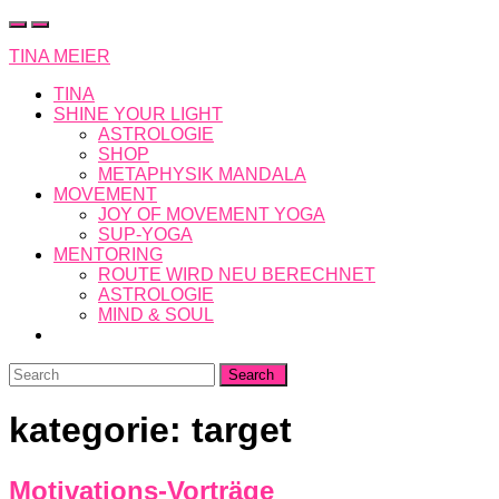
Skip
to
TINA MEIER
content
TINA
SHINE YOUR LIGHT
ASTROLOGIE
SHOP
METAPHYSIK MANDALA
MOVEMENT
JOY OF MOVEMENT YOGA
SUP-YOGA
MENTORING
ROUTE WIRD NEU BERECHNET
ASTROLOGIE
MIND & SOUL
Search
for:
kategorie:
target
Motivations-Vorträge