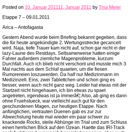
Posted on
10. Januar 2011
11. Januar 2011
by
Tina Meier
Etappe 7 – 09.01.2011
Arica – Antofagasta
Gestern Abend wurde beim Briefing bekannt gegeben, dass
die für heute angekündigte 2. Wertungsstrecke gecancelt
wird. Naja, tiefe Trauer kam nicht auf, schon gar nicht in der
lazy-Laune des Restdays. Seltsamerweise hatten einige
Fahrer außerdem ziemliche Magenprobleme, kurzum
Durchfall. Auch ich blieb nicht verschont und musste mich 3
Mal nachts aus dem Schlaf quaelen, um die fiesen
Rumorereien loszuwerden. Da half nur Medizinmann im
Medizinzelt. Eins, zwei Tablettchen und schon ging es
besser, wenn auch nicht ganz weg. Leider hat etwas mit der
Startzeit nicht hingehauen, ich bin etwas zu spaet
angetreten, irgendwas ist ja immerâ€¦ Also, ab ging es dann
ohne Fruehstueck, war vielleicht auch gut für den
geschundenen Magen, zur heutigen Etappe. Nach
anfünglichen, vertrauten Duenen gab es zur zur
Abwechslung heute mal wieder ein paar schwer zu
knackende Rocks, steile Abhünge im Trial und zum Schluss
einen herrlichen Blick auf den Ozean. Haette das IRI-Track