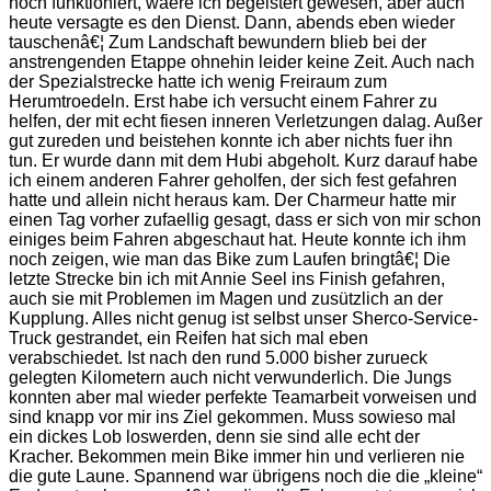
noch funktioniert, waere ich begeistert gewesen, aber auch
heute versagte es den Dienst. Dann, abends eben wieder
tauschenâ€¦ Zum Landschaft bewundern blieb bei der
anstrengenden Etappe ohnehin leider keine Zeit. Auch nach
der Spezialstrecke hatte ich wenig Freiraum zum
Herumtroedeln. Erst habe ich versucht einem Fahrer zu
helfen, der mit echt fiesen inneren Verletzungen dalag. Außer
gut zureden und beistehen konnte ich aber nichts fuer ihn
tun. Er wurde dann mit dem Hubi abgeholt. Kurz darauf habe
ich einem anderen Fahrer geholfen, der sich fest gefahren
hatte und allein nicht heraus kam. Der Charmeur hatte mir
einen Tag vorher zufaellig gesagt, dass er sich von mir schon
einiges beim Fahren abgeschaut hat. Heute konnte ich ihm
noch zeigen, wie man das Bike zum Laufen bringtâ€¦ Die
letzte Strecke bin ich mit Annie Seel ins Finish gefahren,
auch sie mit Problemen im Magen und zusützlich an der
Kupplung. Alles nicht genug ist selbst unser Sherco-Service-
Truck gestrandet, ein Reifen hat sich mal eben
verabschiedet. Ist nach den rund 5.000 bisher zurueck
gelegten Kilometern auch nicht verwunderlich. Die Jungs
konnten aber mal wieder perfekte Teamarbeit vorweisen und
sind knapp vor mir ins Ziel gekommen. Muss sowieso mal
ein dickes Lob loswerden, denn sie sind alle echt der
Kracher. Bekommen mein Bike immer hin und verlieren nie
die gute Laune. Spannend war übrigens noch die die „kleine“