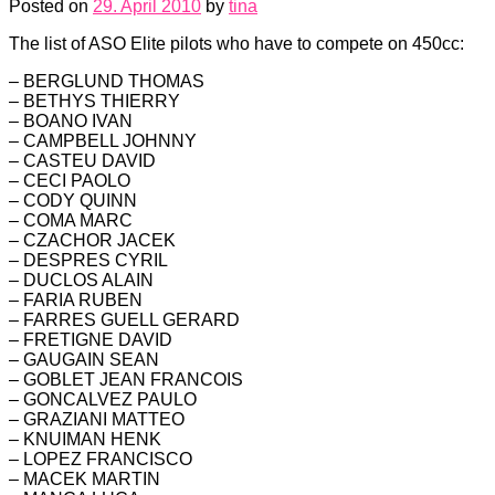
Posted on
29. April 2010
by
tina
The list of ASO Elite pilots who have to compete on 450cc:
– BERGLUND THOMAS
– BETHYS THIERRY
– BOANO IVAN
– CAMPBELL JOHNNY
– CASTEU DAVID
– CECI PAOLO
– CODY QUINN
– COMA MARC
– CZACHOR JACEK
– DESPRES CYRIL
– DUCLOS ALAIN
– FARIA RUBEN
– FARRES GUELL GERARD
– FRETIGNE DAVID
– GAUGAIN SEAN
– GOBLET JEAN FRANCOIS
– GONCALVEZ PAULO
– GRAZIANI MATTEO
– KNUIMAN HENK
– LOPEZ FRANCISCO
– MACEK MARTIN