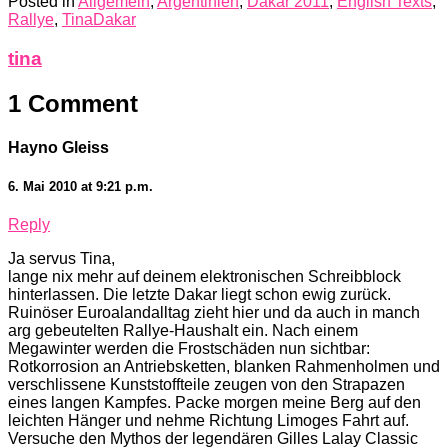
Posted in
Allgemein
,
Argentinien
,
Dakar 2011
,
English Texts
,
Rallye
,
TinaDakar
tina
1 Comment
Hayno Gleiss
6. Mai 2010 at 9:21 p.m.
Reply
Ja servus Tina,
lange nix mehr auf deinem elektronischen Schreibblock
hinterlassen. Die letzte Dakar liegt schon ewig zurück.
Ruinöser Euroalandalltag zieht hier und da auch in manch
arg gebeutelten Rallye-Haushalt ein. Nach einem
Megawinter werden die Frostschäden nun sichtbar:
Rotkorrosion an Antriebsketten, blanken Rahmenholmen und
verschlissene Kunststoffteile zeugen von den Strapazen
eines langen Kampfes. Packe morgen meine Berg auf den
leichten Hänger und nehme Richtung Limoges Fahrt auf.
Versuche den Mythos der legendären Gilles Lalay Classic