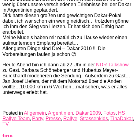
wenig über unsere verschiedenen Erlebnisse bei der Dakar
in Argentinien geplaudert.
Dirk hatte diesen großen und gewichtigen Dakar-Pokal
dabei, ich war schon ein wenig neidisch… trotzdem gönne
ich ihm den Sieg von Herzen. Er hat sich den Erfolg hart
erarbeitet.
Meine Müdels haben mir natürlich zu Hause wieder einen
aufmunternden Empfang bereitet…
Aller guten Dinge sind Drei – Dakar 2010 !!! Die
Vorbereitungen laufen ja schon 😉
Heute Abend bin ich dann ab 22 Uhr in der
NDR Talkshow
zu Gast. Barbara Schöneberger und Hubertus Meyer-
Burckhardt moderieren die Sendung. Außerdem zu Gast…
Jan Josef Liefers, der mit dem Motorrad über die Anden
wollte…10.000 km in 6 Wochen…mal sehen, was er alles
unterwegs erlebt hat.
Posted in
Allgemein
,
Argentinien
,
Dakar 2009
,
Fotos
,
HS
Rallye Team
,
Party
,
Presse
,
Rallye
,
Strassenkids
,
TinaDakar
,
TV
tina