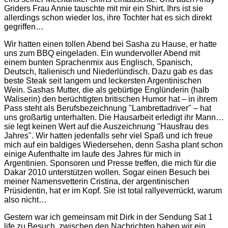
Griders Frau Annie tauschte mit mir ein Shirt. Ihrs ist sie
allerdings schon wieder los, ihre Tochter hat es sich direkt
gegriffen…
Wir hatten einen tollen Abend bei Sasha zu Hause, er hatte
uns zum BBQ eingeladen. Ein wundervoller Abend mit
einem bunten Sprachenmix aus Englisch, Spanisch,
Deutsch, Italienisch und Niederlündisch. Dazu gab es das
beste Steak seit langem und leckersten Argentinischen
Wein. Sashas Mutter, die als gebürtige Englünderin (halb
Waliserin) den berüchtigten britischen Humor hat – in ihrem
Pass steht als Berufsbezeichnung "Lambrettadriver" – hat
uns großartig unterhalten. Die Hausarbeit erledigt ihr Mann…
sie legt keinen Wert auf die Auszeichnung "Hausfrau des
Jahres". Wir hatten jedenfalls sehr viel Spaß und ich freue
mich auf ein baldiges Wiedersehen, denn Sasha plant schon
einige Aufenthalte im laufe des Jahres für mich in
Argentinien. Sponsoren und Presse treffen, die mich für die
Dakar 2010 unterstützen wollen. Sogar einen Besuch bei
meiner Namensvetterin Cristina, der argentinischen
Prüsidentin, hat er im Kopf. Sie ist total rallyeverrückt, warum
also nicht…
Gestern war ich gemeinsam mit Dirk in der Sendung Sat 1
life zu Besuch, zwischen den Nachrichten haben wir ein