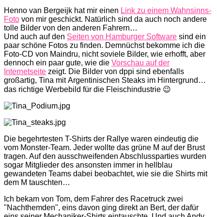
Henno van Bergeijk hat mir einen
Link zu einem Wahnsinns-
Foto
von mir geschickt. Natürlich sind da auch noch andere
tolle Bilder von den anderen Fahrern…
Und auch auf den
Seiten von Hamburger Software
sind ein
paar schöne Fotos zu finden. Demnüchst bekomme ich die
Foto-CD von Maindru, nicht soviele Bilder, wie erhofft, aber
dennoch ein paar gute, wie die
Vorschau auf der
Internetseite
zeigt. Die Bilder von dppi sind ebenfalls
großartig, Tina mit Argentinischen Steaks im Hintergrund…
das richtige Werbebild für die Fleischindustrie 😉
Die begehrtesten T-Shirts der Rallye waren eindeutig die
vom Monster-Team. Jeder wollte das grüne M auf der Brust
tragen. Auf den ausschweifenden Abschlussparties wurden
sogar Mitglieder des ansonsten immer in hellblau
gewandeten Teams dabei beobachtet, wie sie die Shirts mit
dem M tauschten…
Ich bekam von Tom, dem Fahrer des Racetruck zwei
"Nachthemden", eins davon ging direkt an Bert, der dafür
eins seiner Mechaniker-Shirts eintauschte. Und auch Andy