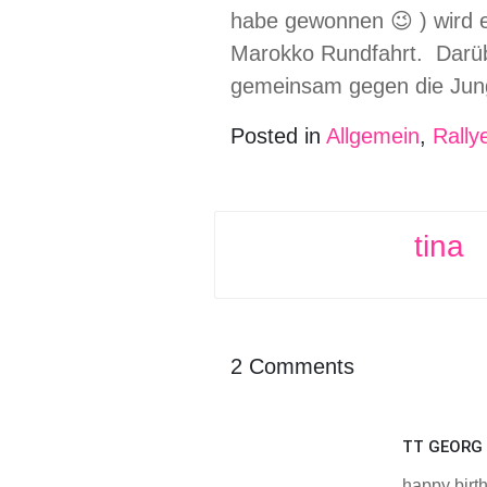
habe gewonnen 😉 ) wird eb
Marokko Rundfahrt. Darüb
gemeinsam gegen die Jungs
Posted in
Allgemein
,
Rally
tina
2 Comments
TT GEORG
happy birt