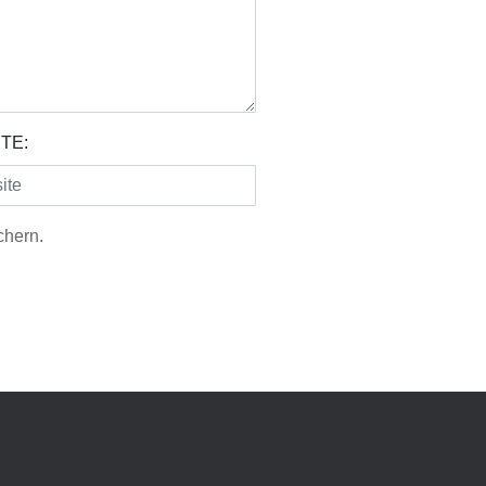
TE:
chern.