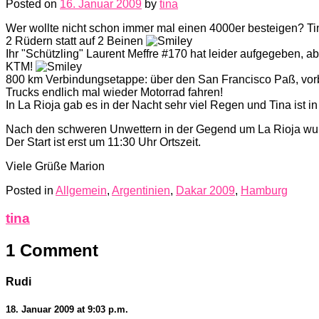
Posted on
16. Januar 2009
by
tina
Wer wollte nicht schon immer mal einen 4000er besteigen? Tina 
2 Rüdern statt auf 2 Beinen
Ihr "Schützling" Laurent Meffre #170 hat leider aufgegeben, 
KTM!
800 km Verbindungsetappe: über den San Francisco Paß, vorb
Trucks endlich mal wieder Motorrad fahren!
In La Rioja gab es in der Nacht sehr viel Regen und Tina is
Nach den schweren Unwettern in der Gegend um La Rioja wurd
Der Start ist erst um 11:30 Uhr Ortszeit.
Viele Grüße Marion
Posted in
Allgemein
,
Argentinien
,
Dakar 2009
,
Hamburg
tina
1 Comment
Rudi
18. Januar 2009 at 9:03 p.m.