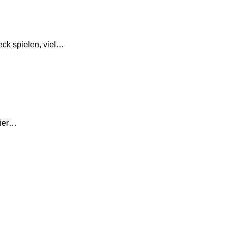
eck spielen, viel…
hier…