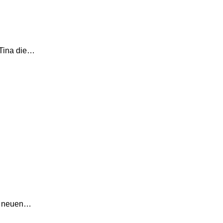
 Tina die…
en neuen…