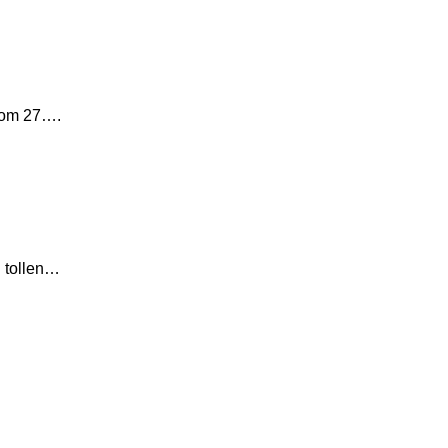
 vom 27….
n tollen…