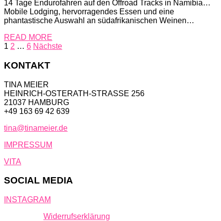
14 Tage Endurofahren auf den Offroad Tracks in Namibia…
Mobile Lodging, hervorragendes Essen und eine
phantastische Auswahl an südafrikanischen Weinen…
READ MORE
Seitennummerierung
1
2
…
6
Nächste
der
KONTAKT
Beiträge
TINA MEIER
HEINRICH-OSTERATH-STRASSE 256
21037 HAMBURG
+49 163 69 42 639
tina@tinameier.de
IMPRESSUM
VITA
SOCIAL MEDIA
INSTAGRAM
Widerrufserklärung