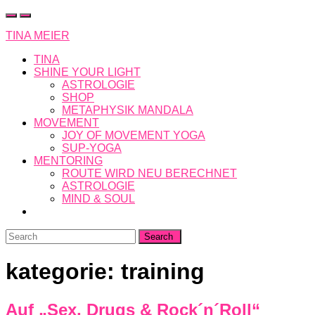
Skip
to
TINA MEIER
content
TINA
SHINE YOUR LIGHT
ASTROLOGIE
SHOP
METAPHYSIK MANDALA
MOVEMENT
JOY OF MOVEMENT YOGA
SUP-YOGA
MENTORING
ROUTE WIRD NEU BERECHNET
ASTROLOGIE
MIND & SOUL
Search
for:
kategorie:
training
Auf „Sex, Drugs & Rock´n´Roll“