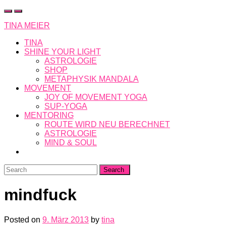
Skip
to
TINA MEIER
content
TINA
SHINE YOUR LIGHT
ASTROLOGIE
SHOP
METAPHYSIK MANDALA
MOVEMENT
JOY OF MOVEMENT YOGA
SUP-YOGA
MENTORING
ROUTE WIRD NEU BERECHNET
ASTROLOGIE
MIND & SOUL
Search
for:
mindfuck
Posted on
9. März 2013
by
tina