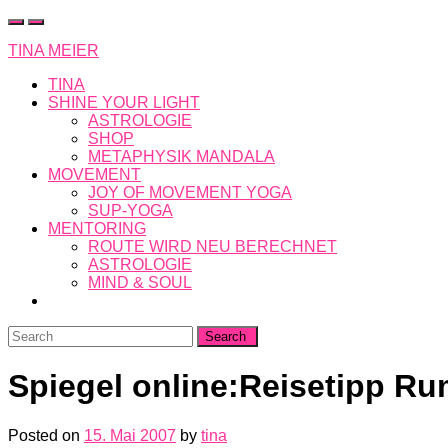
Skip
to
TINA MEIER
content
TINA
SHINE YOUR LIGHT
ASTROLOGIE
SHOP
METAPHYSIK MANDALA
MOVEMENT
JOY OF MOVEMENT YOGA
SUP-YOGA
MENTORING
ROUTE WIRD NEU BERECHNET
ASTROLOGIE
MIND & SOUL
Search
for:
Spiegel online:Reisetipp R
Posted on
15. Mai 2007
by
tina