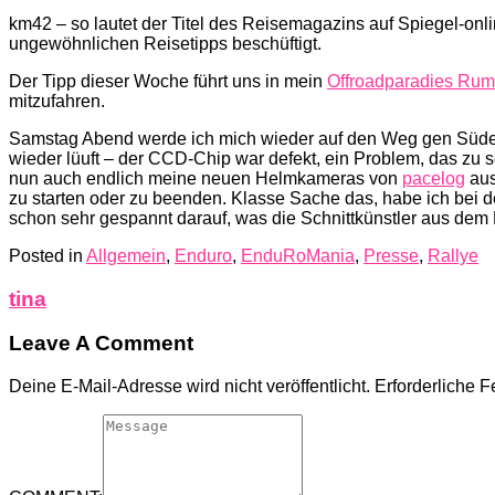
km42 – so lautet der Titel des Reisemagazins auf Spiegel-onl
ungewöhnlichen Reisetipps beschüftigt.
Der Tipp dieser Woche führt uns in mein
Offroadparadies Rum
mitzufahren.
Samstag Abend werde ich mich wieder auf den Weg gen Süde
wieder lüuft – der CCD-Chip war defekt, ein Problem, das zu
nun auch endlich meine neuen Helmkameras von
pacelog
aus
zu starten oder zu beenden. Klasse Sache das, habe ich bei d
schon sehr gespannt darauf, was die Schnittkünstler aus dem 
Posted in
Allgemein
,
Enduro
,
EnduRoMania
,
Presse
,
Rallye
tina
Leave A Comment
Deine E-Mail-Adresse wird nicht veröffentlicht.
Erforderliche F